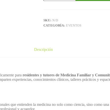
Andaluzas
para
Residentes
y
Tutores
SKU:
N/D
de
CATEGORÍA:
EVENTOS
MFyC
cantidad
Descripción
íficamente para
residentes y tutores de Medicina Familiar y Comunit
ten experiencias, conocimientos clínicos, talleres prácticos y espacios
onales que entienden la medicina no solo como ciencia, sino como una 
profesional y acogedor.