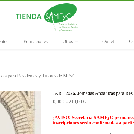
ntos
Formaciones
Otros
Outlet
Co
zas para Residentes y Tutores de MFyC
JART 2026. Jornadas Andaluzas para Resi
Rango
0,00
€
-
210,00
€
de
precios:
¡AVISO! Secretaría SAMFyC permanecerá
desde
inscripciones serán confirmadas a partir
0,00 €
hasta
210,00 €