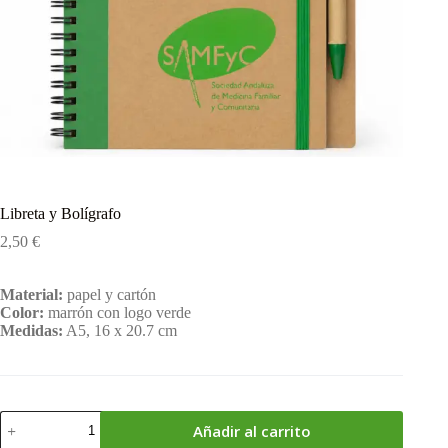
Libreta y Bolígrafo
2,50
€
Material:
papel y cartón
Color:
marrón con logo verde
Medidas:
A5, 16 x 20.7 cm
Libreta
Añadir al carrito
y