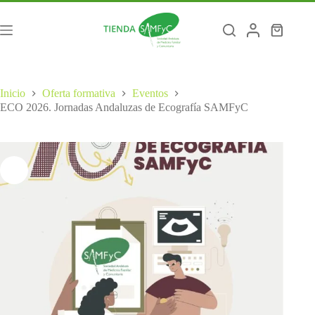
Saltar
al
contenido
Carro
de
compra
Inicio
Oferta formativa
Eventos
ECO 2026. Jornadas Andaluzas de Ecografía SAMFyC