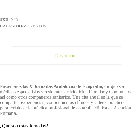
Andaluzas
de
Ecografía
SAMFyC
SKU:
N/D
cantidad
CATEGORÍA:
EVENTOS
Descripción
Presentaros las
X Jornadas Andaluzas de Ecografía
, dirigidas a
médicos especialistas y residentes de Medicina Familiar y Comunitaria,
así como otros compañeros sanitarios. Una cita anual en la que se
comparten experiencias, conocimientos clínicos y talleres prácticos
para fortalecer la práctica profesional de ecografía clínica en Atención
Primaria.
¿Qué son estas Jornadas?